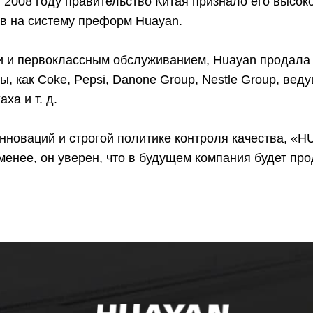
2008 году правительство Китая признало его высок
ов на систему преформ Huayan.
и и первоклассным обслуживанием, Huayan продала
ы, как Coke, Pepsi, Danone Group, Nestle Group, веду
аха и т. д.
нноваций и строгой политике контроля качества, «H
 менее, он уверен, что в будущем компания будет пр