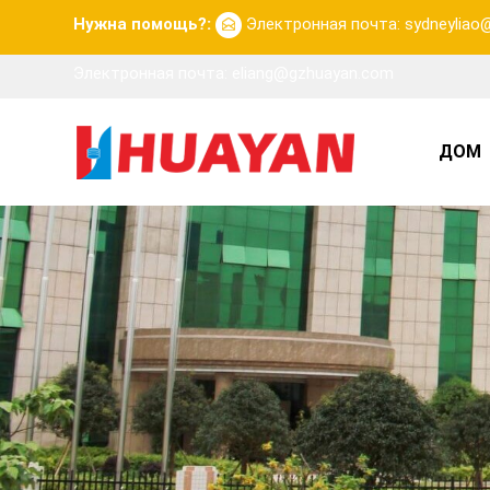
Нужна помощь?:
Электронная почта: sydneylia
Электронная почта: eliang@gzhuayan.com
ДОМ