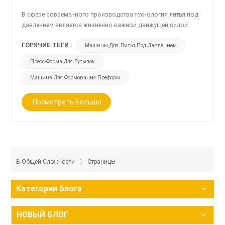
В сфере современного производства технология литья под
давлением является жизненно важной движущей силой
развития отрасли. Будь то изготовление пластиковых
ГОРЯЧИЕ ТЕГИ :
Машины Для Литья Под Давлением
изделий или упаковочных контейнеров, литьевые машины,
формы для преформ бутылок и машины для литья преформ
Пресс-Форма Для Бутылок
стали незаменимыми. В этом блоге подробно
рассматриваются эти ключевые технологии и объясняется,
Машина Для Формования Преформ
как они меняют эффективность производств...
Посмотреть Больше
В Общей Сложности
1
Страницы
Категории Блога
НОВЫЙ БЛОГ