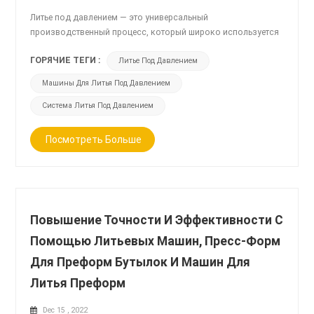
Литье под давлением — это универсальный
производственный процесс, который широко используется
в различных отраслях промышленности, от
ГОРЯЧИЕ ТЕГИ :
Литье Под Давлением
автомобилестроения до медицинских устройств. Машины
для литья под давлением играют решающую роль в этом
Машины Для Литья Под Давлением
процессе, и сценарии их применения разнообразны и
разнообразны. Автомобильная промышленность: литьевые
Система Литья Под Давлением
машины широко используются в автомобильной
промышленности д...
Посмотреть Больше
Повышение Точности И Эффективности С
Помощью Литьевых Машин, Пресс-Форм
Для Преформ Бутылок И Машин Для
Литья Преформ
Dec 15 , 2022