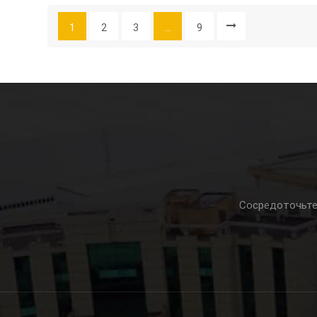
Оборудова
Огромным П
Помощью Ин
1
2
3
...
9
Напитков, 
Партнёрам
Расширения
Ценности!
Присутстви
Местного 
Будет Пост
Комплексны
Повышать П
Сосредоточьте