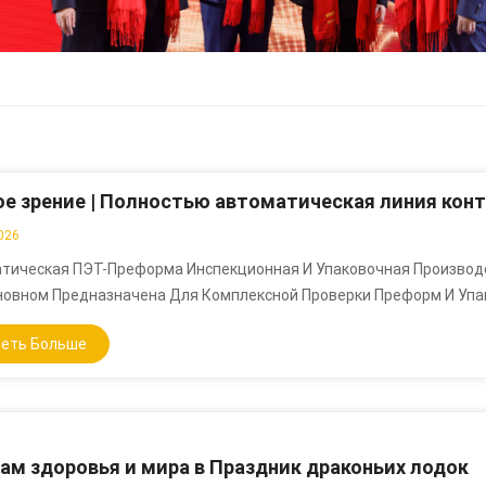
2026
тическая ПЭТ-Преформа Инспекционная И Упаковочная Производ
новном Предназначена Для Комплексной Проверки Преформ И Упак
ии С Различными Требованиями К Заказам, Прошедшие Проверку
еть Больше
Либо Загружаются В Большие Металлические Клетки С Помощью
чного Упаковщика В Ящики, Либо Упаковываются В Специальные 
Коробки Через Автоматическую Систему Картонирования. Вся Си
 Двух Секций: Передняя Секция — Это Система Проверки Преформ
 Включает Автоматический Опрокидыватель, Узел Бункера, Подъ
ам здоровья и мира в Праздник драконьих лодок
ортировщикпреформ, Инспекционную Машину, Линию Распределен