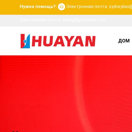
Нужна помощь?:
Электронная почта: sydneylia
Электронная почта: eliang@gzhuayan.com
ДОМ