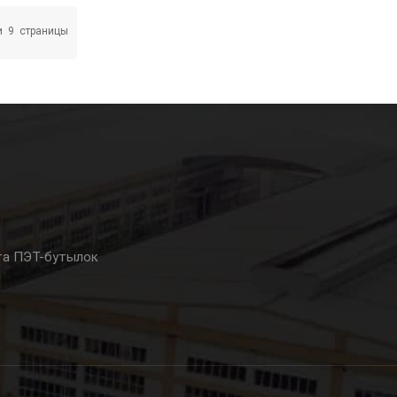
низации С
И
обальными
и
9
Страницы
а
ей
е
енциям
мпания
ть
сему Миру
Роста....
та ПЭТ-бутылок