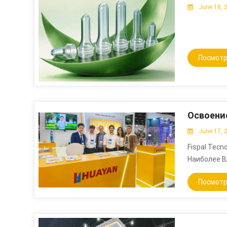
June 18, 
Коробок И 
Картониров
Формироват
Для Печати
Запайки И 
Посмотр
Указанной
Внедрение 
Преформ, 
Всех Этапа
Вторичной 
Качества 
June 17, 
Инспекции,
Fispal Tecn
Готовых Пр
Наиболее В
Ложные Обн
Пищевых Пр
Преформ С 
Посмотр
Мировые Т
Основу Для
Ресурсы, В
Автоматизи
Включая Бр
Минимизир
Для Предпр