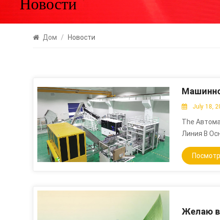
Новости
Дом
/
Новости
July 18, 
The Автома
Линия В Ос
Соответств
Посмотр
Преформы 
Двухголово
Картонные 
Состоит Из
В Основном
Желаю в
Машину, С