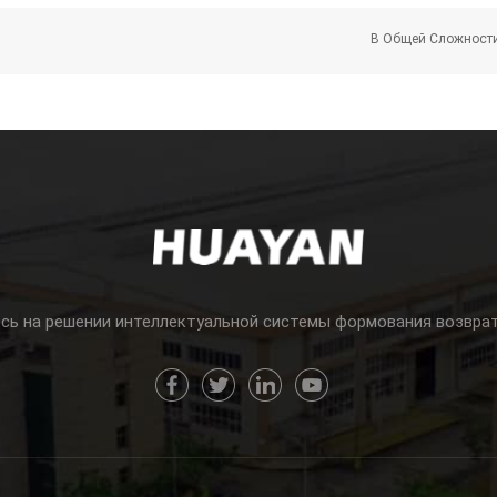
ния Для Формования Пластика. Содействуя Промышленной Модер
отенциалом В Мировой Индустрии Упаковки Пищевых Продуктов 
новационных Технологий, Мы Будем Работать Рука Об Руку С Гл
В Общей Сложност
А Также Важный Стратегический Рынок В Рамках Глобального План
и Для Достижения Взаимовыгодных Результатов И Создания Общ
 Huayan. В Дальнейшем Huayan Будет Продолжать Углублять Сво
е На Зарубежных Рынках Латинской Америки. Тесно Следуя Тенд
Промышленного Развития И Производственным Потребностям, Ко
оянно Совершенствовать Ключевые Технологии И Оптимизирова
е Пакеты Оборудования, Расширяя Возможности Партнеров По В
роизводительность, Снижать Затраты И Достигать Качественного 
сь на решении интеллектуальной системы формования возвра