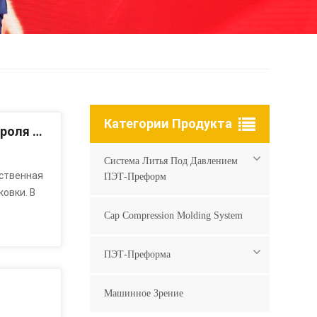
Категории Продукта
Машинное зрение | Полностью автоматическая линия контроля и упаковки ПЭТ-преформ — полный контроль + двухрежимная упаковка
Система Литья Под Давлением
ственная
ПЭТ-Преформ
овки. В
Cap Compression Molding System
Небольшие
ПЭТ-Преформа
стема
, Которая
Машинное Зрение
ёмную
ия