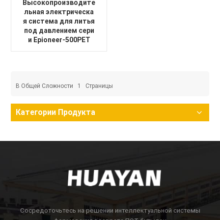
Высокопроизводите
льная электрическа
я система для литья
под давлением сери
и Epioneer-500PET
В Общей Сложности
1
Страницы
Категории Продукта
Сосредоточьтесь на решении интеллектуальной системы