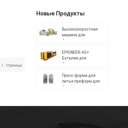
Новые Продукты
Высокоскоростная
машина для
компрессионного
формования крышек
MoldCap-48GS.AI
EPIONEER-6G+
Бутылки для
упаковки ПЭТ
1
Страницы
Пресс-форма для
литья преформ для
домашних животных
176cav