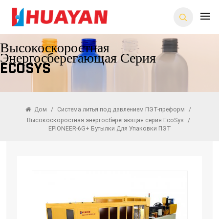
Высокоскоростная
Энергосберегающая Серия
EcoSys
Дом
/
Система литья под давлением ПЭТ-преформ
/
Высокоскоростная энергосберегающая серия EcoSys
/
EPIONEER-6G+ Бутылки Для Упаковки ПЭТ