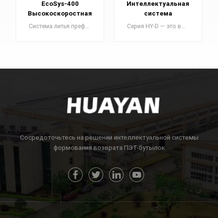
EcoSys-400
Интеллектуальная
Высокоскоростная
система
энергосберегающая
формования ПЭТ-
Система литья преформ серии EcoSys — это энергосберегающая и высокоэффективная система литья под давлением ПЭТ, разработанная и спроектированная компанией Huayan в соответствии с рыночным спросом.
Серия HY-D — это высокоскоростная автоматическая система литья под давлением ПЭТ-преформ , разработанная в 2008 году для большой производительности.
система литьевой
преформ HY-D72
машины
УЗНАТЬ
УЗНАТЬ
БОЛЬШЕ
БОЛЬШЕ
Сосредоточьтесь на решении интеллектуальной системы
формования возврата ПЭТ-бутылок