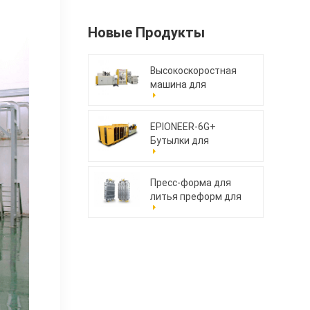
Новые Продукты
Высокоскоростная
машина для
компрессионного
формования крышек
MoldCap-48GS.AI
EPIONEER-6G+
Бутылки для
упаковки ПЭТ
Пресс-форма для
литья преформ для
домашних животных
176cav