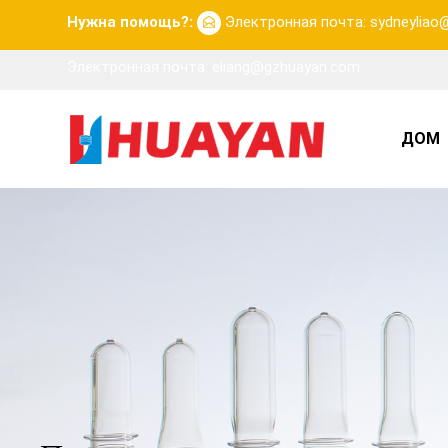
Нужна помощь?:
Электронная почта: sydneylia
Электронная почта: eliang@gzhuayan.com
ДОМ