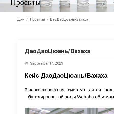
Проекты
Дом
/
Проекты
/
ДаоДаоЦюань/Вахаха
ДаоДаоЦюань/Вахаха
September 14, 2023
Кейс-ДаоДаоЦюань/Вахаха
Высокоскоростная система литья по
бутилированной воды Wahaha объемом 