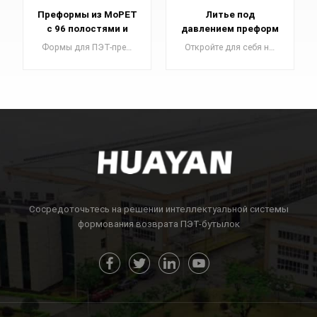
Литье под
Пресс-форма для
давлением преформ
литья преформ для
для домашних
домашних животных
Откройте для себя наши прецизионные формы для преформ из ПЭТ , необходимые для изготовления пластиковых бутылок премиум-качества. Повысьте уровень своего производства с помощью наших первоклассных форм.
Формы для ПЭТ-преформ являются важнейшими элементами в производстве ПЭТ-преформ, которые являются основополагающими компонентами для производства пластиковых бутылок высшего качества.
животных с 72
6cav
полостями
УЗНАТЬ
УЗНАТЬ
БОЛЬШЕ
БОЛЬШЕ
Сосредоточьтесь на решении интеллектуальной системы
формования возврата ПЭТ-бутылок