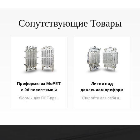
Сопутствующие Товары
Преформы из MoPET
Литье под
с 96 полостями и
давлением преформ
горячеканальным
для домашних
Формы для ПЭТ-преформ являются важным компонентом в производстве ПЭТ-преформ, которые служат строительными блоками для высококачественных пластиковых бутылок.
Откройте для себя наши прецизионные формы для преформ из ПЭТ , необходимые для изготовления пластиковых бутылок премиум-качества. Повысьте уровень своего производства с помощью наших первоклассных форм.
каналом с клапаном
животных с 72
полостями