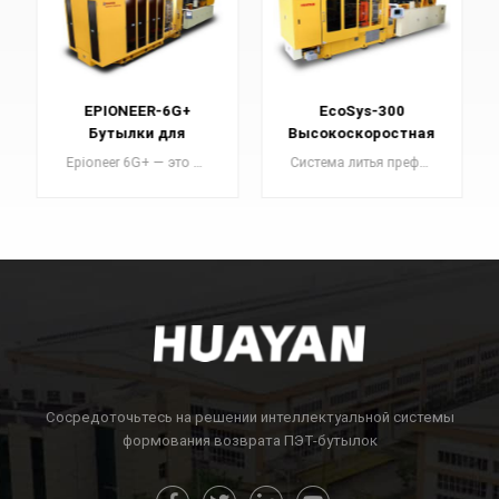
EcoSys-300
EcoSys-400
Высокоскоростная
Высокоскоростная
энергосберегающая
энергосберегающая
Система литья преформ серии EcoSys — это энергосберегающая и высокоэффективная система литья под давлением ПЭТ, разработанная и спроектированная компанией Huayan в соответствии с рыночным спросом.
Система литья преформ серии EcoSys — это энергосберегающая и высокоэффективная система литья под давлением ПЭТ, разработанная и спроектированная компанией Huayan в соответствии с рыночным спросом.
система литьевой
система литьевой
машины
машины
УЗНАТЬ
УЗНАТЬ
БОЛЬШЕ
БОЛЬШЕ
Сосредоточьтесь на решении интеллектуальной системы
формования возврата ПЭТ-бутылок