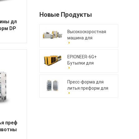
Новые Продукты
ины дл
орм DP
Высокоскоростная
машина для
компрессионного
формования крышек
MoldCap-48GS.AI
EPIONEER-6G+
Бутылки для
упаковки ПЭТ
Пресс-форма для
литья преформ для
домашних животных
176cav
ья преф
ивотны