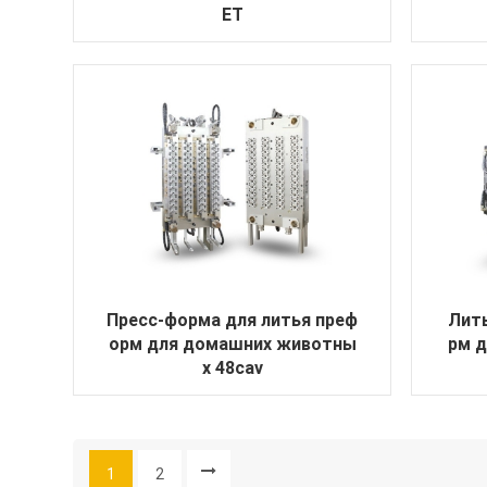
ET
Пресс-форма для литья преф
Лит
орм для домашних животны
рм 
х 48cav
1
2