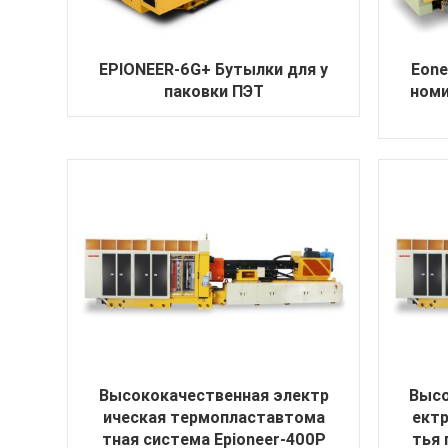
EPIONEER-6G+ Бутылки для у
Eone
паковки ПЭТ
номи
Высококачественная электр
Высо
ическая термопластавтома
ектр
тная система Epioneer-400P
тья 